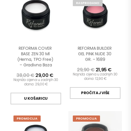
RASPRODANO
REFORMA COVER 
REFORMA BUILDER 
BASE ZEN 30 Ml 
GEL PINK NUDE 30 
(Hema, TPO Free) 
GR. – 1689
– Gradivna Baza
29,90
€
21,95
€
Najniža cijena u zadnjih 30
38,00
€
29,00
€
dana:
12,90
€
Najniža cijena u zadnjih 30
dana:
29,00
€
PROČITAJ VIŠE
U KOŠARICU
PROMOCIJA
PROMOCIJA