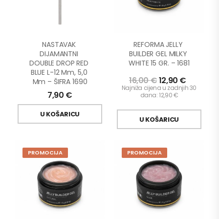
NASTAVAK 
REFORMA JELLY 
DIJAMANTNI 
BUILDER GEL MILKY 
DOUBLE DROP RED 
WHITE 15 GR. – 1681
BLUE L-12 Mm, 5,0 
16,00
€
12,90
€
Mm – ŠIFRA 1690
Najniža cijena u zadnjih 30
7,90
€
dana:
12,90
€
U KOŠARICU
U KOŠARICU
PROMOCIJA
PROMOCIJA