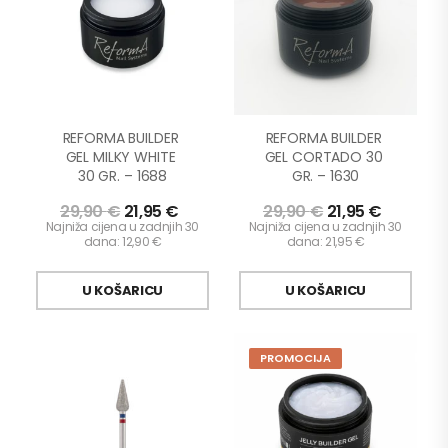
REFORMA BUILDER 
REFORMA BUILDER 
GEL MILKY WHITE 
GEL CORTADO 30 
30 GR. – 1688
GR. – 1630
29,90
€
21,95
€
29,90
€
21,95
€
Najniža cijena u zadnjih 30
Najniža cijena u zadnjih 30
dana:
12,90
€
dana:
21,95
€
U KOŠARICU
U KOŠARICU
PROMOCIJA