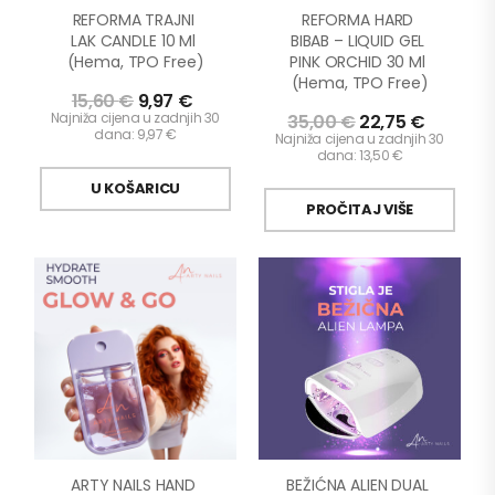
REFORMA TRAJNI 
REFORMA HARD 
LAK CANDLE 10 Ml 
BIBAB – LIQUID GEL 
(Hema, TPO Free)
PINK ORCHID 30 Ml 
(Hema, TPO Free)
15,60
€
9,97
€
Najniža cijena u zadnjih 30
35,00
€
22,75
€
dana:
9,97
€
Najniža cijena u zadnjih 30
dana:
13,50
€
U KOŠARICU
PROČITAJ VIŠE
ARTY NAILS HAND 
BEŽIĆNA ALIEN DUAL 