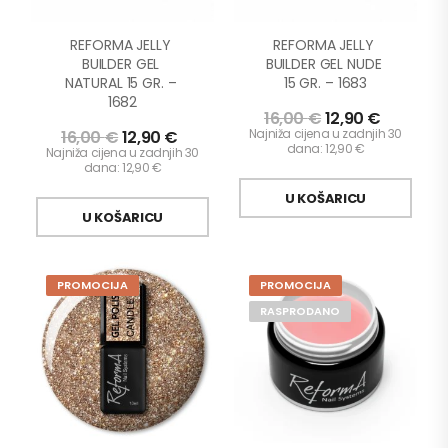
REFORMA JELLY 
REFORMA JELLY 
BUILDER GEL 
BUILDER GEL NUDE 
NATURAL 15 GR. – 
15 GR. – 1683
1682
16,00
€
12,90
€
Najniža cijena u zadnjih 30
16,00
€
12,90
€
dana:
12,90
€
Najniža cijena u zadnjih 30
dana:
12,90
€
U KOŠARICU
U KOŠARICU
PROMOCIJA
PROMOCIJA
RASPRODANO