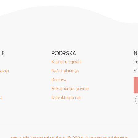
JE
PODRŠKA
N
Pr
Kupnja u trgovini
p
vanja
Načini plaćanja
Dostava
i
Reklamacije i povrati
ća
Kontaktirajte nas