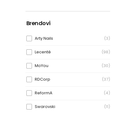
Brendovi
Arty Nails
(3)
Lecenté
(98)
MoYou
(30)
RDCorp
(37)
ReformA
(4)
Swarovski
(11)