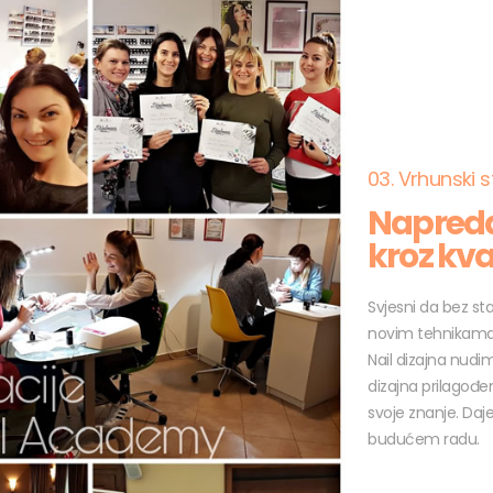
03. Vrhunski s
Napreda
kroz kva
Svjesni da bez st
novim tehnikama 
Nail dizajna nudi
dizajna prilagođen
svoje znanje. Daj
budućem radu.