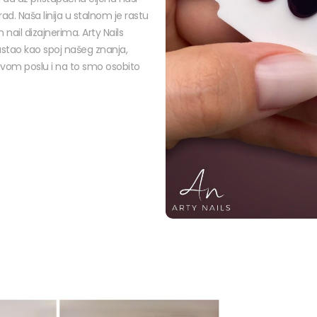
 rad. Naša linija u stalnom je rastu
nail dizajnerima. Arty Nails
astao kao spoj našeg znanja,
a ovom poslu i na to smo osobito