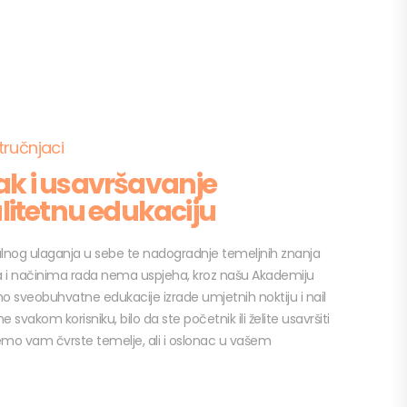
tručnjaci
k i usavršavanje
litetnu edukaciju
alnog ulaganja u sebe te nadogradnje temeljnih znanja
i načinima rada nema uspjeha, kroz našu Akademiju
mo sveobuhvatne edukacije izrade umjetnih noktiju i nail
e svakom korisniku, bilo da ste početnik ili želite usavršiti
emo vam čvrste temelje, ali i oslonac u vašem