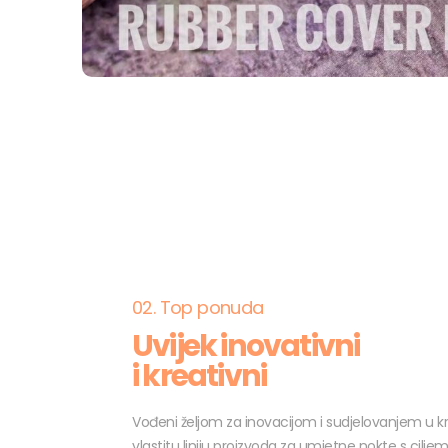
02. Top ponuda
Uvijek inovativni
i kreativni
Vođeni željom za inovacijom i sudjelovanjem u k
vlastitu liniju proizvoda za umjetne nokte s cilje