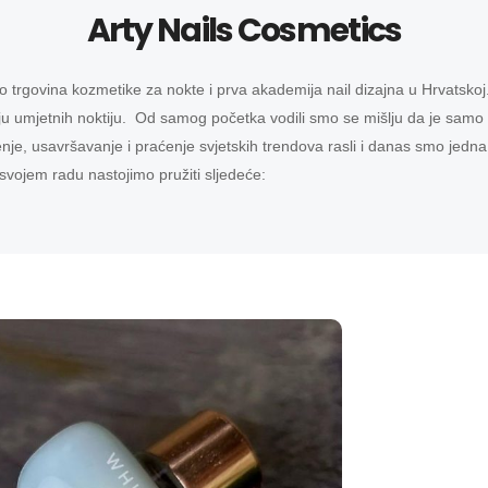
Arty Nails Cosmetics
rgovina kozmetike za nokte i prva akademija nail dizajna u Hrvatskoj. N
ju umjetnih noktiju. Od samog početka vodili smo se mišlju da je samo n
nje, usavršavanje i praćenje svjetskih trendova rasli i danas smo jedna
 svojem radu nastojimo pružiti sljedeće: