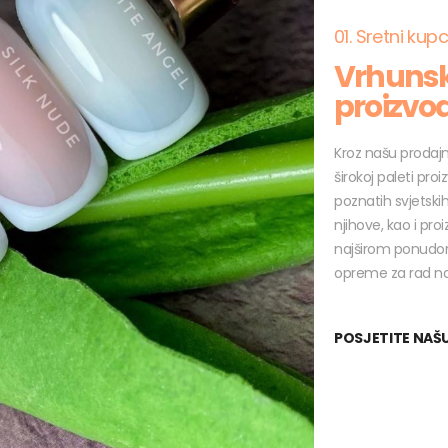
01. Sretni kupc
Vrhunski
proizvod
Kroz našu prodajn
širokoj paleti pro
poznatih svjetskih
njihove, kao i pr
najširom ponudom
opreme za rad na
POSJETITE NAŠ