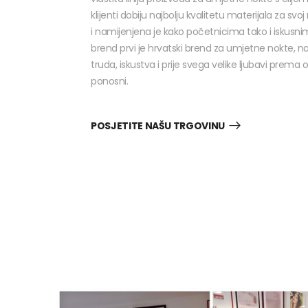
klijenti dobiju najbolju kvalitetu materijala za svoj
i namijenjena je kako početnicima tako i iskusnim 
brend prvi je hrvatski brend za umjetne nokte, n
truda, iskustva i prije svega velike ljubavi prem
ponosni.
POSJETITE NAŠU TRGOVINU