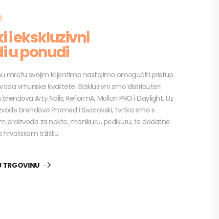
i
 i ekskluzivni
i u ponudi
u mrežu svojim klijentima nastojimo omogućiti pristup
izvoda vrhunske kvalitete. Ekskluzivni smo distributeri
 brendova Arty Nails, ReformA, Mollon PRO i Daylight. Uz
oizvode brendova Promed i Swarovski, tvrtka smo s
 proizvoda za nokte, manikuru, pedikuru, te dodatne
 hrvatskom tržištu.
U TRGOVINU