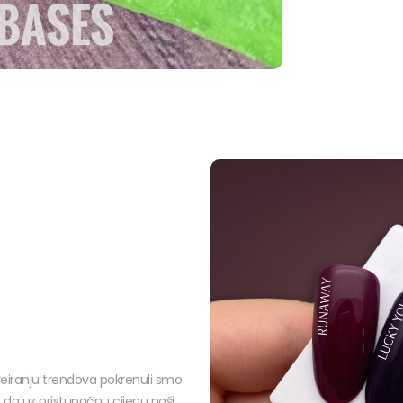
reiranju trendova pokrenuli smo
m da uz pristupačnu cijenu naši