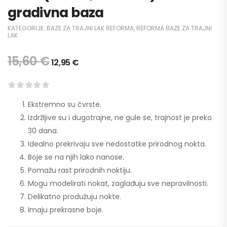
gradivna baza
KATEGORIJE:
BAZE ZA TRAJNI LAK REFORMA
,
REFORMA BAZE ZA TRAJNI
LAK
15,60
€
12,95
€
Ekstremno su čvrste.
Izdržljive su i dugotrajne, ne gule se, trajnost je preko
30 dana.
Idealno prekrivaju sve nedostatke prirodnog nokta.
Boje se na njih lako nanose.
Pomažu rast prirodnih noktiju.
Mogu modelirati nokat, zaglađuju sve nepravilnosti.
Delikatno produžuju nokte.
Imaju prekrasne boje.