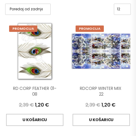
PROMOCIJA
PROMOCIJA
RD CORP FEATHER 01-
RDCORP WINTER MIX 
08
22
2,39
€
1,20
€
2,39
€
1,20
€
U KOŠARICU
U KOŠARICU