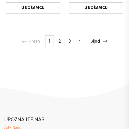
U KOŠARICU
U KOŠARICU
Preth
1
2
3
4
Sljed
UPOZNAJTE NAS
Arty Nails