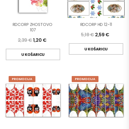
RDCORP ZHOSTOVO 
RDCORP HD 12-11
107
5,18
€
2,59
€
2,39
€
1,20
€
U KOŠARICU
U KOŠARICU
PROMOCIJA
PROMOCIJA